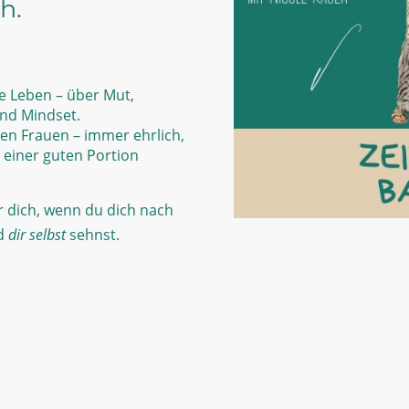
ch.
te Leben – über Mut,
nd Mindset.
den Frauen – immer ehrlich,
einer guten Portion
ür dich, wenn du dich nach
nd
dir selbst
sehnst.