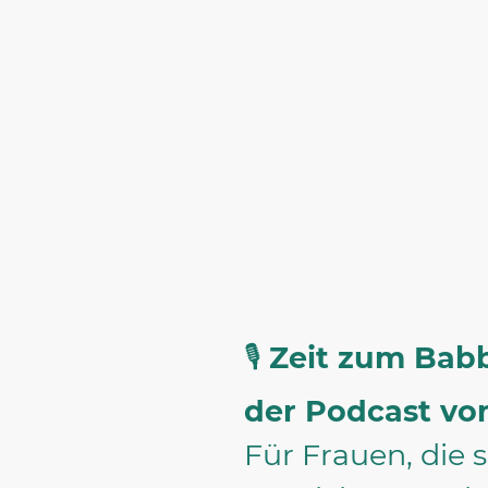
Nicole Kauer
Keynote Speakerin
& Mentorin für
mentale Stärke
🎙️
Zeit zum Bab
der Podcast vo
Für Frauen, die 