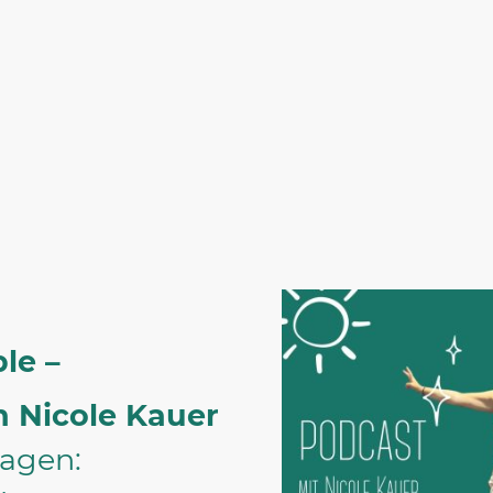
Star
ble –
n Nicole Kauer
sagen: