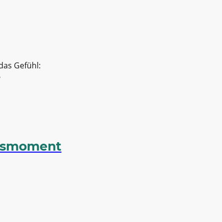
 das Gefühl:
?
itsmoment