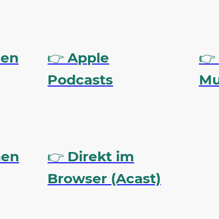
nen
👉
Apple
👉
Podcasts
Mu
nen
👉
Direkt im
Browser (Acast)