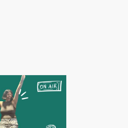
t
Für Dich
Business
Speakerin
Blog