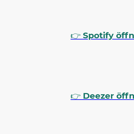
👉
Spotify öff
👉
Deezer öff