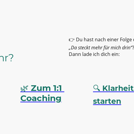
👉 Du hast nach einer Folge
„Da steckt mehr für mich drin“
Dann lade ich dich ein:
hr?
🌿
Zum 1:1
🔍
Klarhe
Coaching
starten