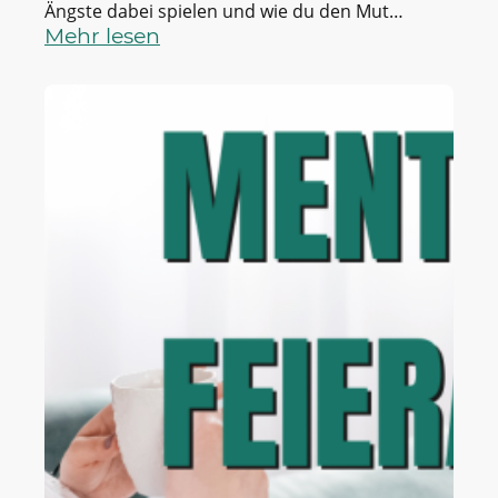
Ängste dabei spielen und wie du den Mut
findest, dein Leben bewusst zu verändern.
Mehr lesen