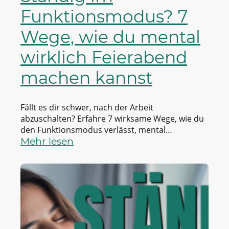
Funktionsmodus? 7
Wege, wie du mental
wirklich Feierabend
machen kannst
Fällt es dir schwer, nach der Arbeit
abzuschalten? Erfahre 7 wirksame Wege, wie du
den Funktionsmodus verlässt, mental
Feierabend machst und mehr innere Ruhe
Mehr lesen
findest.