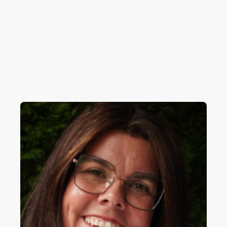
Nicole Kauer
Keynote Speakerin
& Mentorin für
mentale Stärke